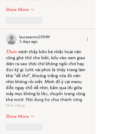
Show More
Like
Reply
laurasanms311989
3 days ago
33win
 mình thấy bạn bè nhắc hoài nên 
cũng ghé thử cho biết, kiểu vào xem giao 
diện ra sao thôi chứ không ngồi chơi hay 
đọc kỹ gì. Lướt vài phút là thấy trang làm 
khá “dễ thở”, khoảng trắng vừa đủ nên 
nhìn không rối mắt. Mình để ý cái menu 
đặt ngay chỗ dễ nhìn, bấm qua lại giữa 
mấy mục không bị lạc, chuyển trang cũng 
khá mượt. Nội dung họ chia thành từng 
khối riêng,…
Show More
Like
Reply