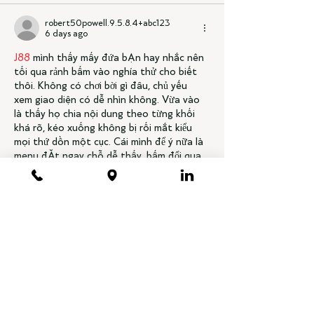
robert50powell.9.5.8.4+abc123
6 days ago
J88
 mình thấy mấy đứa bạn hay nhắc nên 
tối qua rảnh bấm vào nghía thử cho biết 
thôi. Không có chơi bời gì đâu, chủ yếu 
xem giao diện có dễ nhìn không. Vừa vào 
là thấy họ chia nội dung theo từng khối 
khá rõ, kéo xuống không bị rối mắt kiểu 
mọi thứ dồn một cục. Cái mình để ý nữa là 
menu đặt ngay chỗ dễ thấy, bấm đổi qua 
lại mấy mục cũng mượt, không…
Show More
Like
Reply
Show more comments