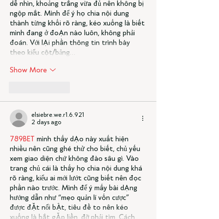
dễ nhìn, khoảng trắng vừa đủ nên không bị 
ngộp mắt. Mình để ý họ chia nội dung 
thành từng khối rõ ràng, kéo xuống là biết 
mình đang ở đoạn nào luôn, không phải 
đoán. Với lại phần thông tin trình bày 
theo kiểu cột/bảng…
Show More
Like
Reply
elsiebre.we.r1.6.921
2 days ago
789BET
 mình thấy dạo này xuất hiện 
nhiều nên cũng ghé thử cho biết, chủ yếu 
xem giao diện chứ không đào sâu gì. Vào 
trang chủ cái là thấy họ chia nội dung khá 
rõ ràng, kiểu ai mới lướt cũng biết nên đọc 
phần nào trước. Mình để ý mấy bài dạng 
hướng dẫn như “mẹo quản lí vốn cược” 
được đặt nổi bật, tiêu đề to nên kéo 
xuống là bắt gặp liền, đỡ phải tìm. Cách…