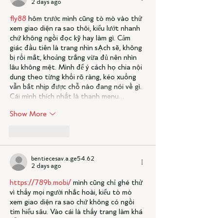
2 days ago
fly88
 hôm trước mình cũng tò mò vào thử 
xem giao diện ra sao thôi, kiểu lướt nhanh 
chứ không ngồi đọc kỹ hay làm gì. Cảm 
giác đầu tiên là trang nhìn sạch sẽ, không 
bị rối mắt, khoảng trắng vừa đủ nên nhìn 
lâu không mệt. Mình để ý cách họ chia nội 
dung theo từng khối rõ ràng, kéo xuống 
vẫn bắt nhịp được chỗ nào đang nói về gì. 
Cái mình thích nhất là thanh menu…
Show More
Like
Reply
bentiecesav.a.ge54.62
2 days ago
https://789b.mobi/
 mình cũng chỉ ghé thử 
vì thấy mọi người nhắc hoài, kiểu tò mò 
xem giao diện ra sao chứ không có ngồi 
tìm hiểu sâu. Vào cái là thấy trang làm khá 