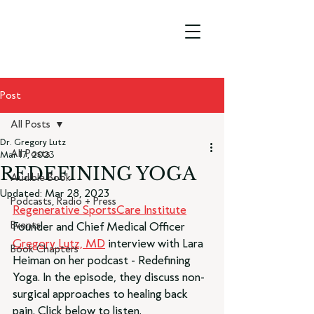
Post
All Posts
Dr. Gregory Lutz
All Posts
Mar 17, 2023
REDEFINING YOGA
Audible Book
Updated:
Mar 28, 2023
Podcasts, Radio + Press
Regenerative SportsCare Institute
Events
Founder and Chief Medical Officer 
Gregory Lutz, MD
 interview with Lara 
Book Chapters
Heiman on her podcast - Redefining 
Yoga. In the episode, they discuss non-
surgical approaches to healing back 
pain. Click below to listen.