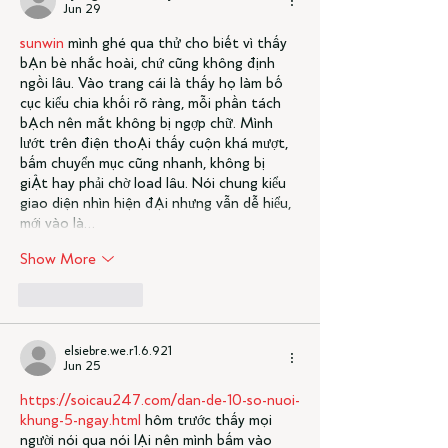
Jun 29
sunwin
 mình ghé qua thử cho biết vì thấy 
bạn bè nhắc hoài, chứ cũng không định 
ngồi lâu. Vào trang cái là thấy họ làm bố 
cục kiểu chia khối rõ ràng, mỗi phần tách 
bạch nên mắt không bị ngợp chữ. Mình 
lướt trên điện thoại thấy cuộn khá mượt, 
bấm chuyển mục cũng nhanh, không bị 
giật hay phải chờ load lâu. Nói chung kiểu 
giao diện nhìn hiện đại nhưng vẫn dễ hiểu, 
mới vào là…
Show More
Like
Reply
elsiebre.we.r1.6.921
Jun 25
https://soicau247.com/dan-de-10-so-nuoi-
khung-5-ngay.html
 hôm trước thấy mọi 
người nói qua nói lại nên mình bấm vào 