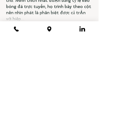
chữ. Mình thích nhất đoạn bảng tỷ lệ kèo 
bóng đá trực tuyến, họ trình bày theo cột 
nên nhìn phát là phân biệt được cả trận 
với hiệp…
Show More
Like
Reply
ABOUT
Our Physicians
Treatments