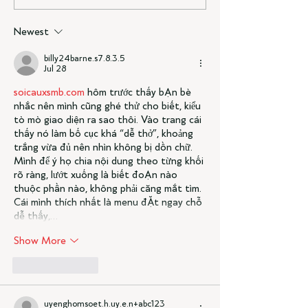
Newest
billy24barne.s7.8.3.5
Jul 28
soicauxsmb.com
 hôm trước thấy bạn bè 
nhắc nên mình cũng ghé thử cho biết, kiểu 
tò mò giao diện ra sao thôi. Vào trang cái 
thấy nó làm bố cục khá “dễ thở”, khoảng 
trắng vừa đủ nên nhìn không bị dồn chữ. 
Mình để ý họ chia nội dung theo từng khối 
rõ ràng, lướt xuống là biết đoạn nào 
thuộc phần nào, không phải căng mắt tìm. 
Cái mình thích nhất là menu đặt ngay chỗ 
dễ thấy,…
Show More
Like
Reply
uyenghomsoet.h.uy.e.n+abc123