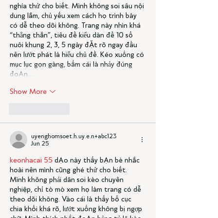
nghía thử cho biết. Mình không soi sâu nội 
dung lắm, chủ yếu xem cách họ trình bày 
có dễ theo dõi không. Trang này nhìn khá 
“thẳng thắn”, tiêu đề kiểu dàn đề 10 số 
nuôi khung 2, 3, 5 ngày đặt rõ ngay đầu 
nên lướt phát là hiểu chủ đề. Kéo xuống có 
mục lục gọn gàng, bấm cái là nhảy đúng 
đoạn…
Show More
Like
Reply
uyenghomsoet.h.uy.e.n+abc123
Jun 25
keonhacai 55
 dạo này thấy bạn bè nhắc 
hoài nên mình cũng ghé thử cho biết. 
Mình không phải dân soi kèo chuyên 
nghiệp, chỉ tò mò xem họ làm trang có dễ 
theo dõi không. Vào cái là thấy bố cục 
chia khối khá rõ, lướt xuống không bị ngợp 