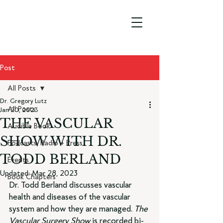
Post
All Posts
Dr. Gregory Lutz
All Posts
Jan 20, 2023
THE VASCULAR
Audible Book
SHOW WITH DR.
Podcasts, Radio + Press
TODD BERLAND
Events
Updated:
Mar 28, 2023
Book Chapters
Dr. Todd Berland discusses vascular 
health and diseases of the vascular 
system and how they are managed. 
The 
Vascular Surgery Show
 is recorded bi-